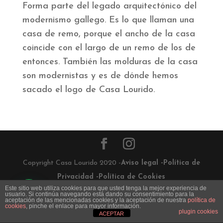
Forma parte del legado arquitectónico del
modernismo gallego. Es lo que llaman una
casa de remo, porque el ancho de la casa
coincide con el largo de un remo de los de
entonces. También las molduras de la casa
son modernistas y es de dónde hemos
sacado el logo de Casa Lourido.
Copyright Casa Lourido 2020 -
Aviso legal -
Política de
Privacidad -
Política de Cookies
Este sitio web utiliza cookies para que usted tenga la mejor experiencia de
web design: La Web Creativa
usuario. Si continúa navegando está dando su consentimiento para la
aceptación de las mencionadas cookies y la aceptación de nuestra
política de
cookies
, pinche el enlace para mayor información.
plugin cookies
ACEPTAR